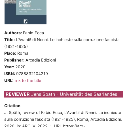
Authors:
Fabio Ecca
Title:
L'Avanti! di Nenni. Le inchieste sulla corruzione fascista
(1921-1925)
Place:
Roma
Publisher:
Arcadia Edizioni
Year:
2020
ISBN:
9788832104219
URL:
link to the title
REVIEWER
Jens Späth - Universität des Saarlandes
Citation
J. Späth, review of Fabio Ecca, L'Avanti! di Nenni. Le inchieste
sulla corruzione fascista (1921-1925), Roma, Arcadia Edizioni,
2020, in: ARO, V, 2022, 1, URL
https://aro-